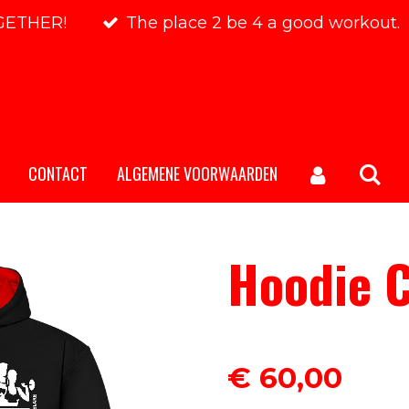
OGETHER!
The place 2 be 4 a good workout.
CONTACT
ALGEMENE VOORWAARDEN
Hoodie C
€ 60,00