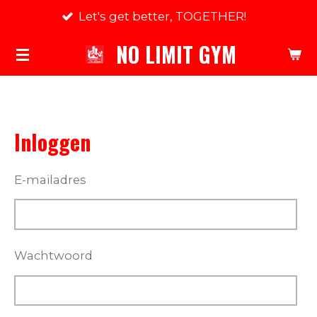
Let's get better, TOGETHER!
Ga
direct
NO LIMIT GYM
naar
de
hoofdinhoud
Inloggen
E-mailadres
Wachtwoord