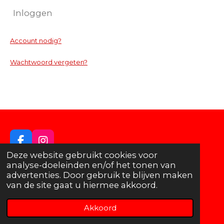
Inloggen
Account nodig?
Wachtwoord vergeten?
F
I
a
n
Deze website gebruikt cookies voor
© 2014 - 2026 No Limit Gym
c
s
analyse-doeleinden en/of het tonen van
e
t
advertenties. Door gebruik te blijven maken
b
a
van de site gaat u hiermee akkoord.
o
g
o
r
Akkoord
E-mailadres
Kaart
Facebook
k
a